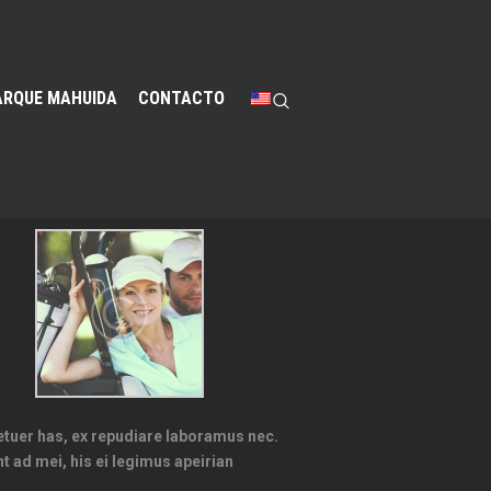
ARQUE MAHUIDA
CONTACTO
tetuer has, ex repudiare laboramus nec.
t ad mei, his ei legimus apeirian