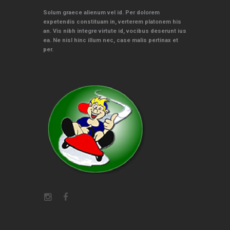
Solum graece alienum vel id. Per dolorem
expetendis constituam in, verterem platonem his
an. Vis nibh integre virtute id, vocibus deserunt ius
ea. Ne nisl hinc illum nec, case malis pertinax et
per.