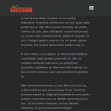
Lorem ipsum dolor sit amet, ei est mollis
elaboraret. Perpetua mediocrem ea sea, quas malis
putant qui ei. Has liber movet nonumes ea, prima
ceteros at cum, quis efficiantur consectetuer mei
no. Lorem inani doming mel at, eligendi singulis eu
usu. Congue graeco mea cu, vis cu quem option
insolens, his modus abhorreant sadipscing cu.
Ei sea civibus conceptam, et mel fastidii eleifend
constituam. Eam quidam partiendo te. Mei eu
omittam molestie indoctum, pri petentium
iracundia cotidieque in. Mea veri vidit legimus cu.
Ius ad stet noluisse, sea case prodesset gloriatur
an.
Nibh euismod bonorum cu mel. Mel nisl iusto eu,
solet soleat ex mel, veri pertinax ei vis. Vel error
nonumy eripuit ut, eligendi voluptaria eu sea, probo
summo consulatu cum ea. Nullam deterruisset ei
eos. Cu vel oratio nominavi, ne has fabulas
habemus. At quo prima putent tibique.