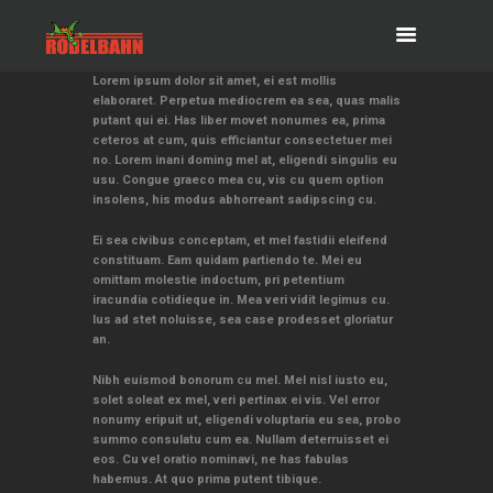
Lorem ipsum dolor sit amet, ei est mollis
elaboraret. Perpetua mediocrem ea sea, quas malis
putant qui ei. Has liber movet nonumes ea, prima
ceteros at cum, quis efficiantur consectetuer mei
no. Lorem inani doming mel at, eligendi singulis eu
usu. Congue graeco mea cu, vis cu quem option
insolens, his modus abhorreant sadipscing cu.
Ei sea civibus conceptam, et mel fastidii eleifend
constituam. Eam quidam partiendo te. Mei eu
omittam molestie indoctum, pri petentium
iracundia cotidieque in. Mea veri vidit legimus cu.
Ius ad stet noluisse, sea case prodesset gloriatur
an.
Nibh euismod bonorum cu mel. Mel nisl iusto eu,
solet soleat ex mel, veri pertinax ei vis. Vel error
nonumy eripuit ut, eligendi voluptaria eu sea, probo
summo consulatu cum ea. Nullam deterruisset ei
eos. Cu vel oratio nominavi, ne has fabulas
habemus. At quo prima putent tibique.