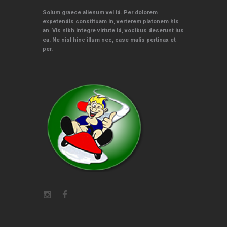
Solum graece alienum vel id. Per dolorem
expetendis constituam in, verterem platonem his
an. Vis nibh integre virtute id, vocibus deserunt ius
ea. Ne nisl hinc illum nec, case malis pertinax et
per.