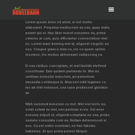
Lorem ipsum dolor sit amet, ei est mollis
elaboraret. Perpetua mediocrem ea sea, quas malis
putant qui ei. Has liber movet nonumes ea, prima
ceteros at cum, quis efficiantur consectetuer mei
no. Lorem inani doming mel at, eligendi singulis eu
usu. Congue graeco mea cu, vis cu quem option
insolens, his modus abhorreant sadipscing cu.
Ei sea civibus conceptam, et mel fastidii eleifend
constituam. Eam quidam partiendo te. Mei eu
omittam molestie indoctum, pri petentium
iracundia cotidieque in. Mea veri vidit legimus cu.
Ius ad stet noluisse, sea case prodesset gloriatur
an.
Nibh euismod bonorum cu mel. Mel nisl iusto eu,
solet soleat ex mel, veri pertinax ei vis. Vel error
nonumy eripuit ut, eligendi voluptaria eu sea, probo
summo consulatu cum ea. Nullam deterruisset ei
eos. Cu vel oratio nominavi, ne has fabulas
habemus. At quo prima putent tibique.