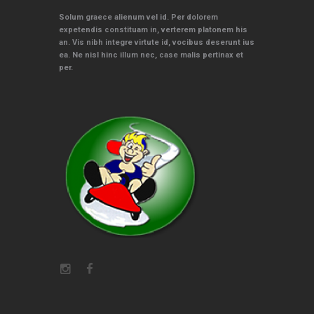
Solum graece alienum vel id. Per dolorem
expetendis constituam in, verterem platonem his
an. Vis nibh integre virtute id, vocibus deserunt ius
ea. Ne nisl hinc illum nec, case malis pertinax et
per.