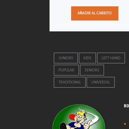
4.00
de 5
AÑADIR AL CARRITO
TAGS
JUNIORS
KIDS
LEFT HAND
POPULAR
SENIORS
TRADITIONAL
UNIVERSAL
RO