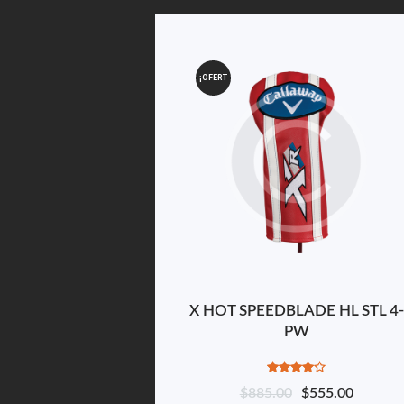
¡OFERT
A!
X HOT SPEEDBLADE HL STL 4-
PW
Valorado
$
885.00
$
555.00
en