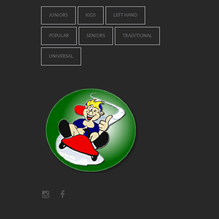
JUNIORS
KIDS
LEFT HAND
POPULAR
SENIORS
TRADITIONAL
UNIVERSAL