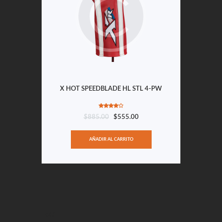
X HOT SPEEDBLADE HL STL 4-PW
Valorado
$
885.00
$
555.00
en
4.00
de 5
AÑADIR AL CARRITO
TAGS